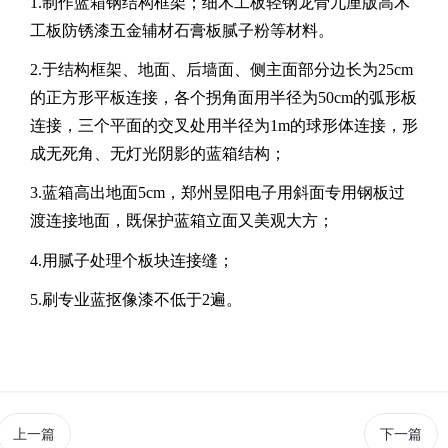
1.
制作蓝箱钢结构框架；细木工板轻钢龙骨九厘版高木
工板防锈漆五金辅材石膏板腻子粉等
材料。
2.于结构框架、地面、后墙面、侧主面部分边长为25cm
的正方形平板连接，各个拐角面用半径为50cm的弧形板
连接，三个平面的交叉处用半径为1m的球形体连接，形
成无死角、无灯光阴影的蓝箱结构；
3.蓝箱高出地面
5
cm，郑州昱阳电子用斜面专用钢板过
渡连接地面，既保护蓝箱立面又美观大方；
4.用腻子处理个板块连接缝；
5.刷专业蓝抠像漆
不低于
2遍
。
上一篇
下一篇