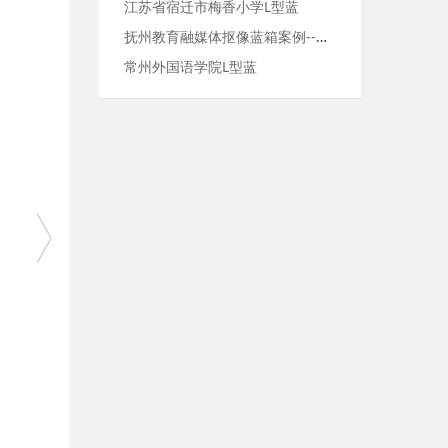
江苏省宿迁市梅香小学L型蓝
抚州教育融媒体抠像蓝箱案例--抚州一中实验学校L型蓝箱及灯光
常州外国语学院L型蓝